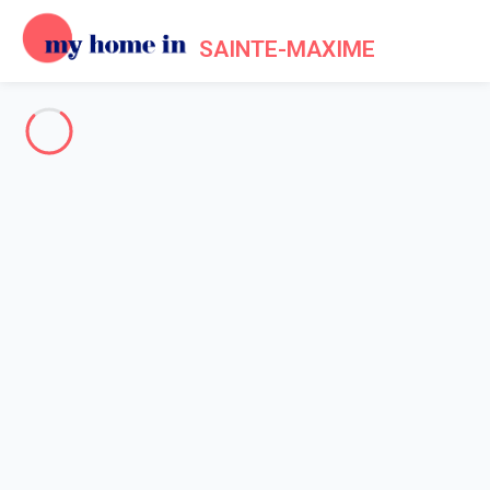
SAINTE-MAXIME
Sainte-Maxime & Environs
-
Votre recherche
RECHERCHER
Vos filtres
Appliquer
Arrivée