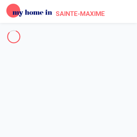
SAINTE-MAXIME
Sainte-Maxime & Environs
-
Votre recherche
RECHERCHER
Vos filtres
Appliquer
Arrivée