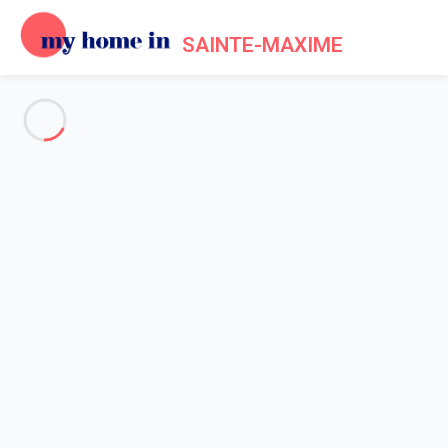
SAINTE-MAXIME
Voir toutes les photos
Aperçu
Description
Carte
Tarifs et disponibilités
Avis (7)
Accueil
Maison 2 chambres Grimaud
Maison 2 chambres Grimaud
Hébergement proposé par
Sarah
- Membre du réseau de