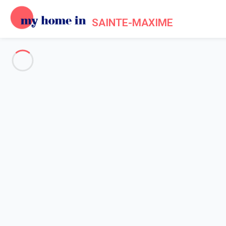
SAINTE-MAXIME
Voir toutes les photos
Aperçu
Description
Carte
Tarifs et disponibilités
Avis (9)
Accueil
Location appartements
Appartement 1 chambre Sainte-maxime
Appartement 1 chambre Saint