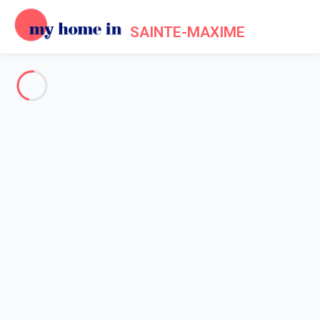
SAINTE-MAXIME
Voir toutes les photos
Aperçu
Description
Carte
Tarifs et disponibilités
Accueil
Appartement 1 chambre Roquebrune-sur-argens
Appartement 1 chambre
Roquebrune-sur-argens