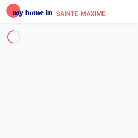
SAINTE-MAXIME
Voir toutes les photos
Aperçu
Description
Carte
Tarifs et disponibilités
Avis (6)
Accueil
Appartement 1 chambre Roquebrune-sur-argens
Appartement 1 chambre
Roquebrune-sur-argens