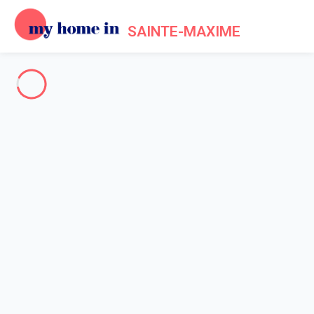
SAINTE-MAXIME
Sainte-Maxime & Environs
-
Votre recherche
RECHERCHER
Vos filtres
Appliquer
Arrivée